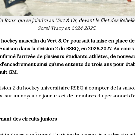
in Roux, qui se joindra au Vert & Or, devant le filet des Rebel
Sorel
‑
Tracy en 2024
‑
2025.
ockey masculin du Vert & Or poursuit la mise en place de
 saison dans la division 2 du RSEQ, en 2026
‑
2027. Au cours
onfirmé l’arrivée de plusieurs étudiants
‑
athlètes, de nouve
d’encadrement ainsi qu’une entente de trois ans pour étab
ault GM.
vision 2 du hockey universitaire RSEQ à compter de la saiso
nsi sur un noyau de joueurs et de membres du personnel 
nant des circuits juniors
signatures confirment l’arrivée de joueurs issus des circuit