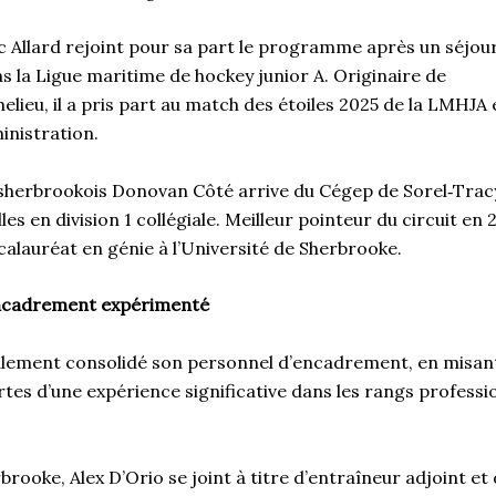
c Allard rejoint pour sa part le programme après un séjour
s la Ligue maritime de hockey junior A. Originaire de
helieu, il a pris part au match des étoiles 2025 de la LMHJ
inistration.
 sherbrookois Donovan Côté arrive du Cégep de Sorel‑Tracy,
es en division 1 collégiale. Meilleur pointeur du circuit en 2
calauréat en génie à l’Université de Sherbrooke.
ncadrement expérimenté
alement consolidé son personnel d’encadrement, en misant 
tes d’une expérience significative dans les rangs professio
brooke, Alex D’Orio se joint à titre d’entraîneur adjoint et