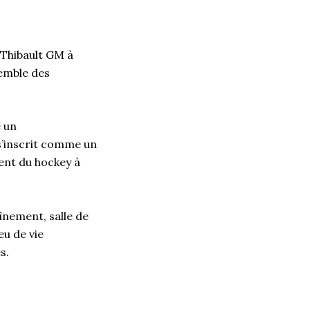
 Thibault GM à
semble des
e un
s’inscrit comme un
ent du hockey à
înement, salle de
eu de vie
es.