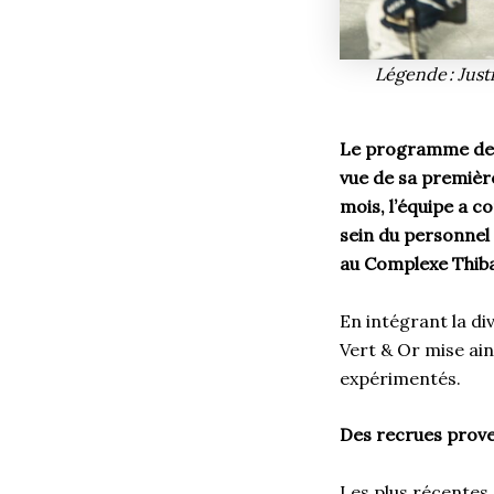
Légende : Just
Le programme de h
vue de sa première
mois, l’équipe a c
sein du personnel 
au Complexe Thib
En intégrant la di
Vert & Or mise ai
expérimentés.
Des recrues prove
Les plus récentes 