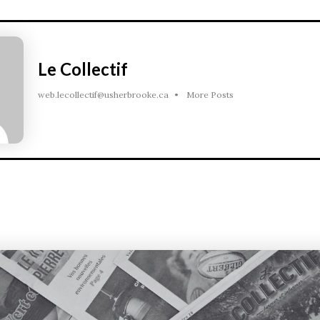
Le Collectif
web.lecollectif@usherbrooke.ca
•
More Posts