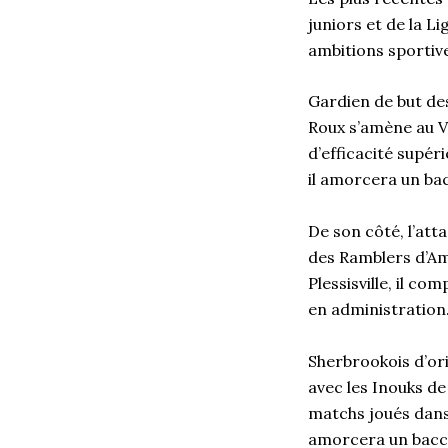
juniors et de la 
ambitions sportiv
Gardien de but des
Roux s’amène au V
d’efficacité supér
il amorcera un bac
De son côté, l’att
des Ramblers d’Am
Plessisville, il c
en administration
Sherbrookois d’ori
avec les Inouks d
matchs joués dans 
amorcera un bacc