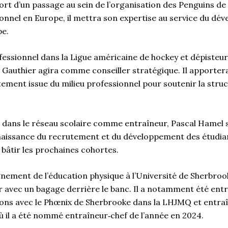
ort d’un passage au sein de l’organisation des Penguins de 
onnel en Europe, il mettra son expertise au service du dé
pe.
fessionnel dans la Ligue américaine de hockey et dépisteur
 Gauthier agira comme conseiller stratégique. Il apportera
ement issue du milieu professionnel pour soutenir la stru
 dans le réseau scolaire comme entraîneur, Pascal Hamel se
naissance du recrutement et du développement des étudian
 bâtir les prochaines cohortes.
nement de l’éducation physique à l’Université de Sherbro
r avec un bagage derrière le banc. Il a notamment été ent
ons avec le Phœnix de Sherbrooke dans la LHJMQ et entraî
ù il a été nommé entraîneur‑chef de l’année en 2024.