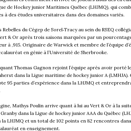
Ligue de Hockey junior Maritimes Québec (LHJMQ), qui comb
es à des études universitaires dans des domaines variés.
 Rebelles du Cégep de Sorel‑Tracy au sein du RSEQ collégial 
ert & Or après trois saisons marquées par un pourcentag
ieur à ,915. Originaire de Warwick et membre de l’équipe d’
calauréat en génie à l’Université de Sherbrooke.
aquant Thomas Gagnon rejoint l’équipe après avoir porté l
herst dans la Ligue maritime de hockey junior A (LMHJA). 
ompte 95 parties d’expérience dans la LHJMQ et entreprend
.
gine, Mathys Poulin arrive quant à lui au Vert & Or à la sui
e Granby dans la Ligue de hockey junior AAA du Québec (LH
la LHJMQ et un total de 102 points en 82 rencontres dans l
alauréat en enseignement.