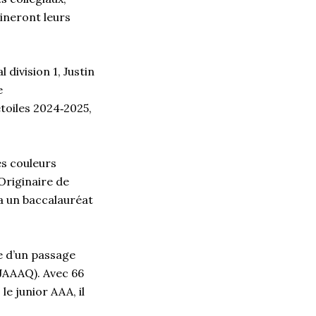
ineront leurs
division 1, Justin
e
étoiles 2024‑2025,
es couleurs
Originaire de
ra un baccalauréat
te d’un passage
JAAAQ). Avec 66
e junior AAA, il