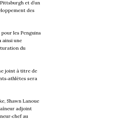
Pittsburgh et d’un
veloppement des
 pour les Penguins
 ainsi une
cturation du
 joint à titre de
ts‑athlètes sera
oke, Shawn Lanoue
raîneur adjoint
neur‑chef au