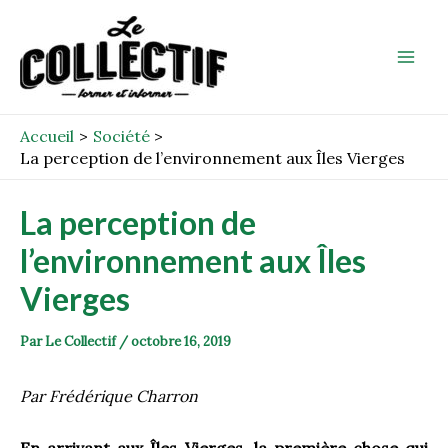
Aller
Post
Mai
au
navigation
Men
contenu
Accueil
Société
La perception de l’environnement aux Îles Vierges
La perception de
l’environnement aux Îles
Vierges
Par
Le Collectif
/
octobre 16, 2019
Par Frédérique Charron
En arrivant aux Îles Vierges, la première chose qui