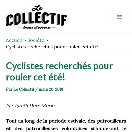
Aller
Post
Mai
au
navigation
Men
contenu
Accueil
Société
Cyclistes recherchés pour rouler cet été!
Cyclistes recherchés pour
rouler cet été!
Par
Le Collectif
/
mars 20, 2018
Par Judith Doré Morin
Tout au long de la période estivale, des patrouilleurs
et des patrouilleuses volontaires sillonneront le