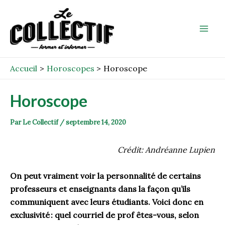
Aller
Post
Mai
au
navigation
Men
contenu
Accueil
Horoscopes
Horoscope
Horoscope
Par
Le Collectif
/
septembre 14, 2020
Crédit: Andréanne Lupien
On peut vraiment voir la personnalité de certains
professeurs et enseignants dans la façon qu’ils
communiquent avec leurs étudiants. Voici donc en
exclusivité
:
quel
courriel de prof êtes-vous
, selon