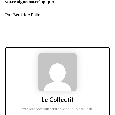
votre signe astrologique.
Par Béatrice Palin
Le Collectif
web.lecollectif@usherbrooke.ca
•
More Posts