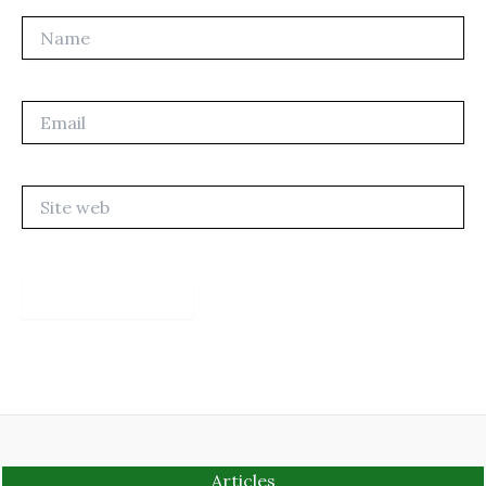
Name
Email
Site
web
Articles