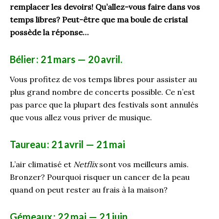
remplacer
les devoirs! Q
u
’allez-vous faire dans vos
temps libres? Peut-être que ma boule de cristal
possède la réponse
…
Bélier
: 21
mars — 20
avril.
Vous profitez de vos temps libres pour assister au
plus grand nombre de concerts possible. Ce n’est
pas parce que la plupart des festivals sont annulés
que vous allez vous prive
r
de musique.
Taureau
: 21
avril — 21
mai
L’air climatisé et
Netflix
sont vos meilleurs amis.
Bronzer? Pourquoi risquer un cancer de la peau
quand on peut rester au frais à la maison?
Gémeaux
: 22
mai — 21
juin