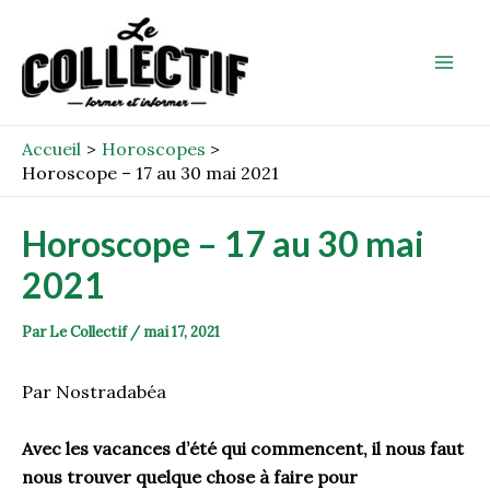
Aller
Post
Mai
au
navigation
Men
contenu
Accueil
Horoscopes
Horoscope – 17 au 30 mai 2021
Horoscope – 17 au 30 mai
2021
Par
Le Collectif
/
mai 17, 2021
Par Nostradabéa
Avec les vacances d’été qui commencent, il nous faut
nous trouver quelque chose à faire pour