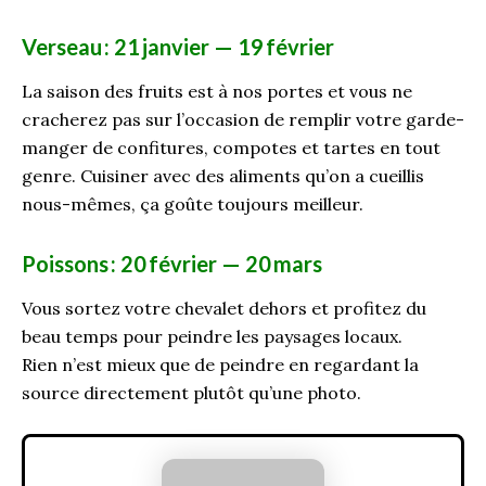
Verseau
: 21
janvier — 19
février
La saison des fruits est à nos portes et vous ne
cracherez pas sur l’occasion de remplir votre garde-
manger de confitures, compotes et tartes en tout
genre.
Cuisine
r
avec des aliments qu’on a cueillis
nous-même
s
, ça
go
ûte
toujours meilleur.
Poissons
: 20
février — 20
mars
V
ous sortez votre
chevalet
dehors et profitez du
beau temps pour peindre les paysages locaux.
Rien
n’est mieux que de peindre en regardant la
source directement plutôt qu’une
photo.