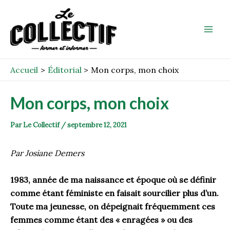
Aller
Post
Mai
au
navigation
Men
contenu
Accueil
Éditorial
Mon corps, mon choix
Mon corps, mon choix
Par
Le Collectif
/
septembre 12, 2021
Par Josiane Demers
1983, année de ma naissance et époque où se définir
comme étant féministe en faisait sourcilier plus d’un.
Toute ma jeunesse, on dépeignait fréquemment ces
femmes comme étant des « enragées » ou des