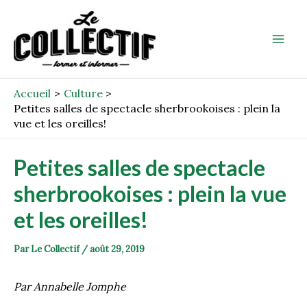
Aller
Post
Mai
au
navigation
Men
contenu
Accueil
Culture
Petites salles de spectacle sherbrookoises : plein la
vue et les oreilles!
Petites salles de spectacle
sherbrookoises : plein la vue
et les oreilles!
Par
Le Collectif
/
août 29, 2019
Par Annabelle Jomphe