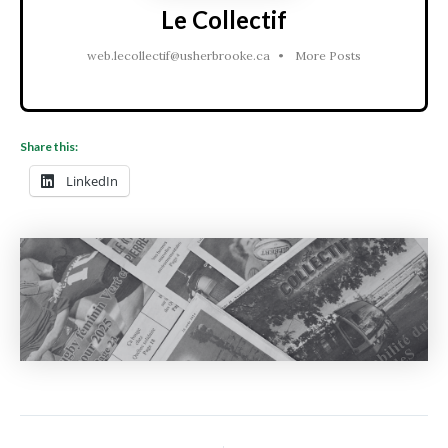
Le Collectif
web.lecollectif@usherbrooke.ca
•
More Posts
Share this:
LinkedIn