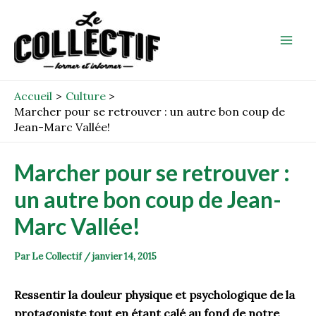
Aller
Post
Mai
au
navigation
Men
contenu
Accueil
Culture
Marcher pour se retrouver : un autre bon coup de
Jean-Marc Vallée!
Marcher pour se retrouver :
un autre bon coup de Jean-
Marc Vallée!
Par
Le Collectif
/
janvier 14, 2015
Ressentir la douleur physique et psychologique de la
protagoniste tout en étant calé au fond de notre