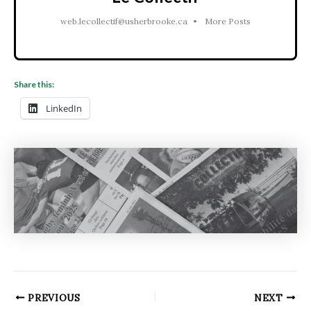
web.lecollectif@usherbrooke.ca
•
More Posts
Share this:
LinkedIn
PREVIOUS
NEXT