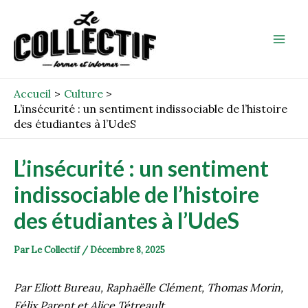
Aller
Post
Mai
au
navigation
Men
contenu
Accueil
Culture
L’insécurité : un sentiment indissociable de l’histoire
des étudiantes à l’UdeS
L’insécurité : un sentiment
indissociable de l’histoire
des étudiantes à l’UdeS
Par
Le Collectif
/
Décembre 8, 2025
Par Eliott Bureau, Raphaëlle Clément, Thomas Morin,
Félix Parent et Alice Tétreault