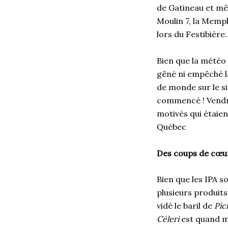
de Gatineau et mê
Moulin 7, la Memph
lors du Festibière.
Bien que la météo 
gêné ni empêché la
de monde sur le sit
commencé ! Vendre
motivés qui étaie
Québec
Des coups de cœu
Bien que les IPA s
plusieurs produits
vidé le baril de
Pic
Céleri
est quand mê