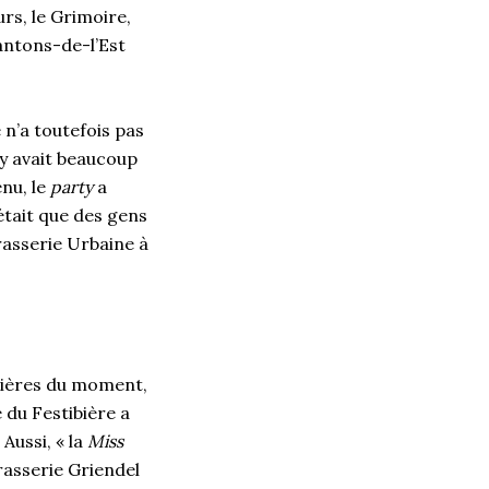
rs, le Grimoire,
antons-de-l’Est
 n’a toutefois pas
 y avait beaucoup
enu, le
party
a
était que des gens
rasserie Urbaine à
 bières du moment,
 du Festibière a
Aussi, « la
Miss
asserie Griendel