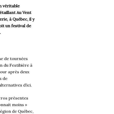
n véritable
étaillant Au Vent
ie, à Québec, il y
oit un festival de
.
rme de tournées
n du Festibière à
tour après deux
s de
ternatives d’ici.
cros présentes
onnait moins »
région de Québec,