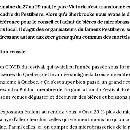
semaine du 27 au 29 mai, le parc Victoria s’est transformé e
 cadre du Festibière. Alors qu’à Sherbrooke nous avons le d
rence pour le conseil et l’achat de bières de microbrasser
bois local. Il s’agit des organisateurs du fameux Festibière, s
adressant autant aux
beer geeks
qu’au commun des mortels
tion réussie
ion COVID du festival, qui avait lieu l’année passée sous fo
series du Québec, cette année souligne la troisième éditio
onzième à Québec. « Ça s’est super bien passé, un grand re
lexandra Bolduc, membre de l’organisation du Festival. Prè
ont venues déguster et découvrir des bières et boissons al
’exposants étaient au rendez-vous. « On a 20 % plus de mi
saye d’aller chercher celles qui viennent moins ou qu’on c
c. Parmi celles-ci, on compte des microbrasseries de la 