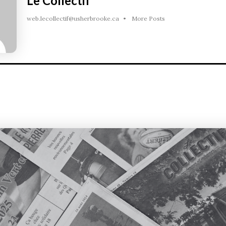
Le Collectif
web.lecollectif@usherbrooke.ca
•
More Posts