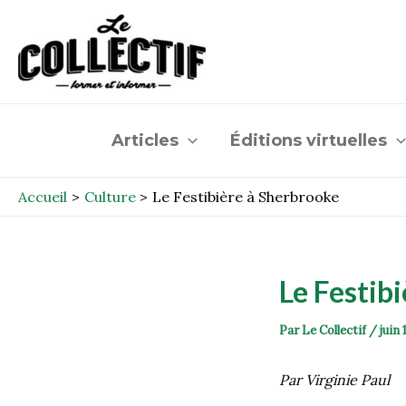
Aller
Post
au
navigation
contenu
Articles
Éditions virtuelles
Accueil
Culture
Le Festibière à Sherbrooke
Le Festib
Par
Le Collectif
/
juin 
Par Virginie Paul