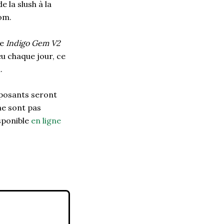
e la slush à la
nom.
ée
Indigo Gem V2
eu chaque jour, ce
.
exposants seront
ne sont pas
sponible
en ligne