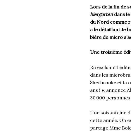
Lors de la fin de 
biergarten
dans le
du Nord comme réfé
a le détaillant Je 
bière de micro s’
Une troisième édi
En excluant l’édit
dans les microbras
Sherbrooke et la 
ans ! », annonce A
30 000 personnes s
Une soixantaine d
cette année. On es
partage Mme Boldu