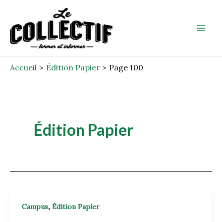
Aller
Post
Mai
au
pagination
Men
contenu
Accueil
Édition Papier
Page 100
Édition Papier
,
Campus
Édition Papier