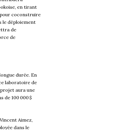
okoise, en tirant
e, pour coconstruire
s le déploiement
ettra de
orce de
 longue durée. En
 ce laboratoire de
 projet aura une
ns de 100 000 $
r Vincent Aimez,
ployée dans le