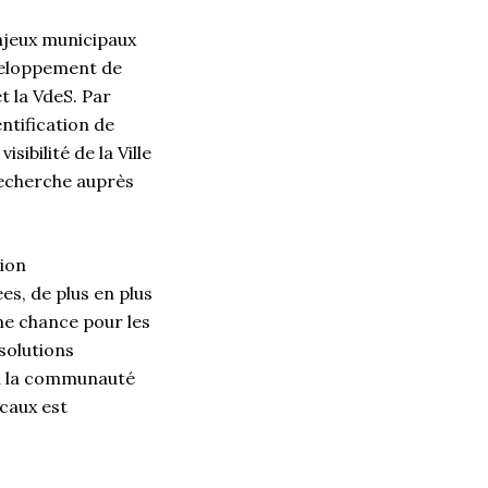
njeux municipaux
développement de
t la VdeS. Par
entification de
sibilité de la Ville
recherche auprès
tion
es, de plus en plus
ne chance pour les
 solutions
e à la communauté
ocaux est