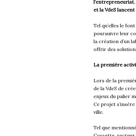
l’entrepreneuriat.
et la VdeS lancent
Tel qu’elles le fon
poursuivre leur c
la création d’un l
offrir des soluti
La première activ
Lors de la premiè
de la VdeS de crée
enjeux du palier mu
Ce projet s’insère
ville.
Tel que mentionné 
Cossette, recteur 