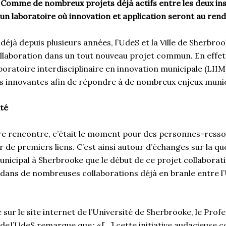
 Comme de nombreux projets déjà actifs entre les deux inst
 un laboratoire où innovation et application seront au ren
t déjà depuis plusieurs années, l’UdeS et la Ville de Sherbr
ollaboration dans un tout nouveau projet commun. En effet,
aboratoire interdisciplinaire en innovation municipale (LIIM)
ons innovantes afin de répondre à de nombreux enjeux mun
ité
re rencontre, c’était le moment pour des personnes-resso
r de premiers liens. C’est ainsi autour d’échanges sur la qu
nicipal à Sherbrooke que le début de ce projet collaboratif 
 dans de nombreuses collaborations déjà en branle entre l’U
sur le site internet de l’Université de Sherbrooke, le Prof
de l’UdeS remarque que : « […] cette initiative audacieuse 