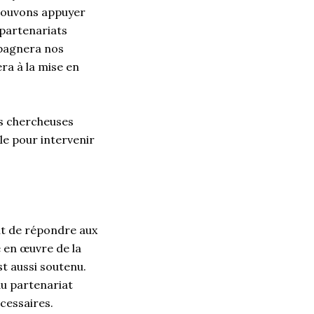
 pouvons appuyer
partenariats
mpagnera nos
era à la mise en
es chercheuses
le pour intervenir
nt de répondre aux
e en œuvre de la
st aussi soutenu.
du partenariat
écessaires.