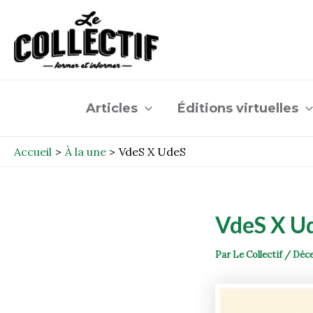
Aller
Post
au
navigation
contenu
Articles
Éditions virtuelles
Accueil
À la une
VdeS X UdeS
VdeS X U
Par
Le Collectif
/
Déce