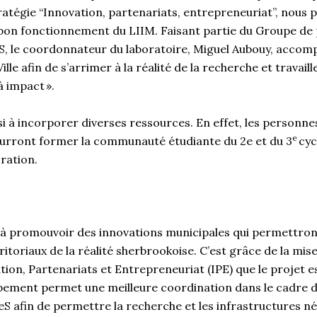
ratégie “Innovation, partenariats, entrepreneuriat”, nous
bon fonctionnement du LIIM. Faisant partie du Groupe de 
deS, le coordonnateur du laboratoire, Miguel Aubouy, acco
ille afin de s’arrimer à la réalité de la recherche et travaill
à impact ».
si à incorporer diverses ressources. En effet, les personn
e
ourront former la communauté étudiante du 2e et du 3
cyc
oration.
 à promouvoir des innovations municipales qui permettro
rritoriaux de la réalité sherbrookoise. C’est grâce de la mis
tion, Partenariats et Entrepreneuriat (IPE) que le projet e
upement permet une meilleure coordination dans le cadre 
deS afin de permettre la recherche et les infrastructures n