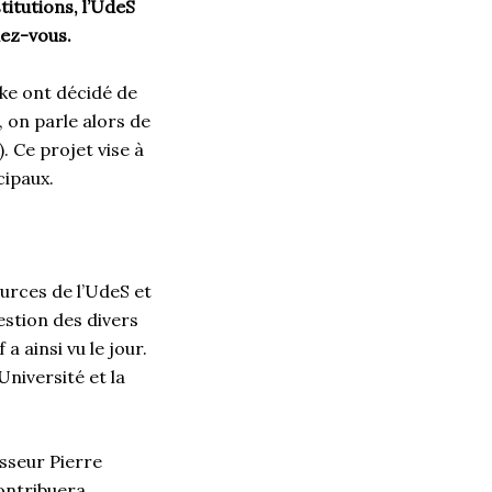
itutions, l’UdeS
dez-vous.
ooke ont décidé de
 on parle alors de
. Ce projet vise à
icipaux.
urces de l’UdeS et
estion des divers
a ainsi vu le jour.
niversité et la
esseur Pierre
contribuera