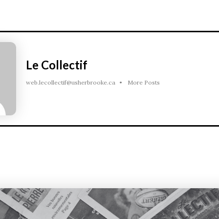
Le Collectif
web.lecollectif@usherbrooke.ca
•
More Posts