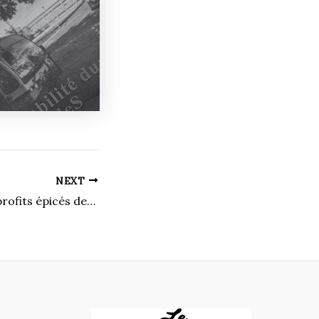
NEXT
La vérité sur les profits épicés des épiceries