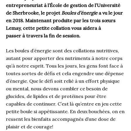
entrepren
eu
riat
à l’École de gestion
de l’Université
de Sherbrooke, le projet
Boules d’énergie
a
vu le jour
en 2018
.
Maintenant
produite
par les trois sœurs
Lemay, cette petite collation vous aidera à
passer
à
travers la fin de session.
Les
b
oules d’énergie sont des collations nutritives,
autant pour apporter des nutriments à notre corps
qu’à notre esprit. Tous les jours, les gens font face à
toutes sortes de défis et cela engendre une dépense
d’énergie. Que le défi soit relié à un effort physique
ou mental, nous devons combler ce besoin de
glucide
s
, de lipide
s
et de protéine
s
pour être
capable
s
de continuer.
C’est là qu’entre en jeu cette
petite boule si appétissante
.
En
deux
bouchées
,
on en
ressent les bienfaits accompagné
s
d’une dose de
plaisir et de courage
!