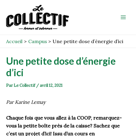
Aller
Post
Mai
au
navigation
Men
contenu
Accueil
Campus
Une petite dose d’énergie d’ici
Une petite dose d’énergie
d’ici
Par
Le Collectif
/
avril 12, 2021
Par Karine Lemay
Chaque fois que vous allez à la COOP
,
remarquez
-
vous
la petite boîte près de la caisse
?
S
achez que
c’est un projet d’ici!
Issu d
’
u
n
cours
en