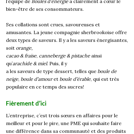
l’équipe de
Boules d’énergie
a clairement à cœur le
bien-être de ses consommateurs.
Ses
collations sont crues, savoureuses et
amusantes.
La jeune compagnie sherbrookoise offre
deux types de saveurs. Il y a les saveurs énergisantes,
soit
orange,
cacao
&
frais
e
,
canneberge
&
pistache
ainsi
qu’
arachide
&
miel
.
Puis,
il y
a
les
saveurs
d
e
type
d
essert
,
tel
les
que
boule de
neige
,
boule d’amour
et
boule d’
é
rable
,
qui est très
populaire en ce temps des sucres
!
Fièrement d’ici
L’entreprise, c’est
trois
sœurs en affaires pour le
meilleur et pour le pire
, u
ne PME qui souhaite faire
une différence dans sa communauté
et
des produits