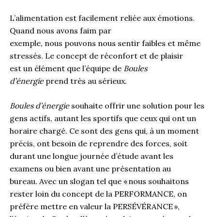
L’alimentation est facilement reliée aux émotions.
Quand nous avons faim par
exemple,
nous
pouvons
nous
sentir faible
s
et même
stressé
s
. Le concept de réconfort et de plaisir
est
un élément que l’équipe de
Boules
d’énergie
prend
très
au sérieux.
Boules d’énergie
souhai
te
offrir une solution pour les
gens actifs
, autant les sportifs que ceux qui ont un
horaire chargé
. Ce sont des gen
s
qui
,
à un moment
précis, on
t
besoin de reprendre des forces, soit
durant une longue journée d’étude avant les
examens ou bien avant une présentation
au
bureau.
Avec un slogan tel que «
nous souhaitons
rester loin du concept de la PERFORMANCE, on
préfère mettre en valeur la PERSÉVÉRANC
E
»,