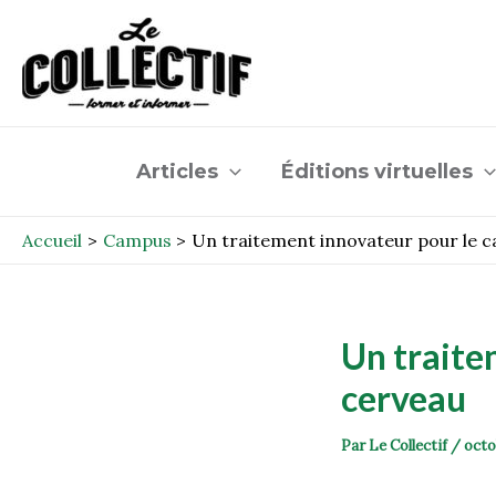
Aller
Post
au
navigation
contenu
Articles
Éditions virtuelles
Accueil
Campus
Un traitement innovateur pour le c
Un traite
cerveau
Par
Le Collectif
/
octo