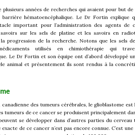
t de plusieurs années de recherches qui avaient pour but d
 barrière hématoencéphalique. Le Dr Fortin explique q
tacle important pour l’administration des agents de c
savoirs sur les sels de platine et les savoirs en radio
 la progression de la recherche. Notons que les sels de
édicaments utilisés en chimiothérapie qui trave
e. Le Dr Fortin et son équipe ont d’abord développé un
le animal et présentement ils sont rendus à la concréti
ome
n canadienne des tumeurs cérébrales, le glioblastome est 
 Les tumeurs de ce cancer se produisent principalement da
peuvent se développer dans d’autres parties du cerveau t
e exacte de ce cancer n’est pas encore connue. C’est une 