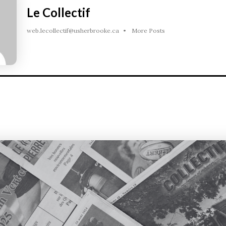
Le Collectif
web.lecollectif@usherbrooke.ca
•
More Posts