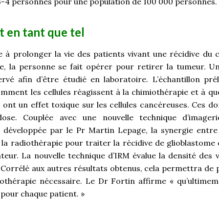
3-4 personnes pour une population de 100 000 personnes.
t en tant que tel
e à prolonger la vie des patients vivant une récidive du c
e, la personne se fait opérer pour retirer la tumeur. Un
vé afin d’être étudié en laboratoire. L’échantillon pr
mment les cellules réagissent à la chimiothérapie et à que
 ont un effet toxique sur les cellules cancéreuses. Ces 
ose. Couplée avec une nouvelle technique d’imager
 développée par le Pr Martin Lepage, la synergie entre 
t la radiothérapie pour traiter la récidive de glioblastome 
teur. La nouvelle technique d’IRM évalue la densité des v
 Corrélé aux autres résultats obtenus, cela permettra de 
othérapie nécessaire. Le Dr Fortin affirme « qu’ultimem
 pour chaque patient. »