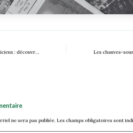
Un automne si délicieux : découvrez quelques recettes conçues pour vous !
mentaire
riel ne sera pas publiée.
Les champs obligatoires sont ind