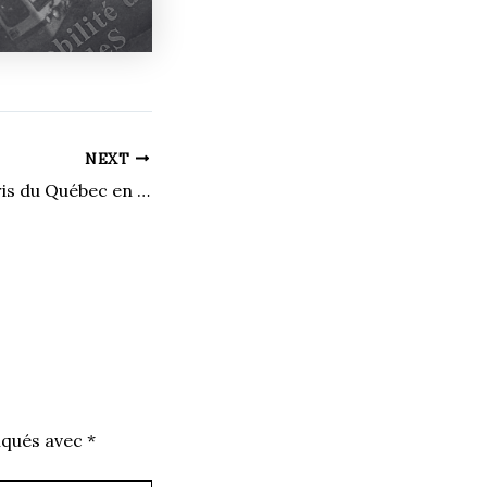
NEXT
Les chauves-souris du Québec en danger: comprendre pour mieux agir
iqués avec
*