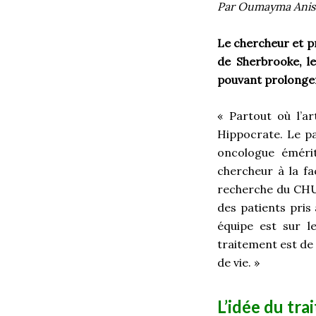
Par Oumayma Anis
Le chercheur et pr
de Sherbrooke, l
pouvant prolonger 
« Partout où l’a
Hippocrate. Le p
oncologue émérit
chercheur à la f
recherche du CHUS
des patients pris
équipe est sur l
traitement est de 
de vie. »
L’idée du tr