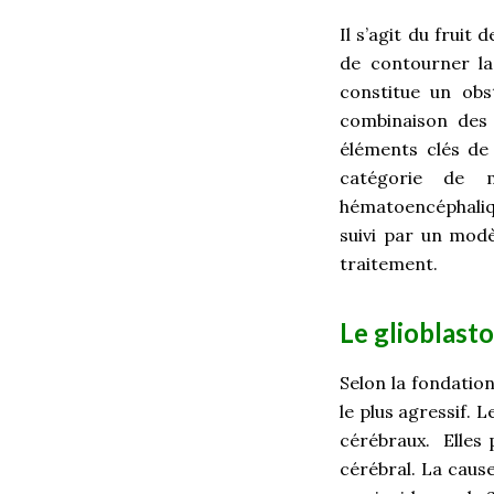
Il s’agit du frui
de contourner la
constitue un obs
combinaison des 
éléments clés de
catégorie de m
hématoencéphaliqu
suivi par un modè
traitement.
Le glioblast
Selon la fondatio
le plus agressif.
cérébraux. Elles 
cérébral. La caus