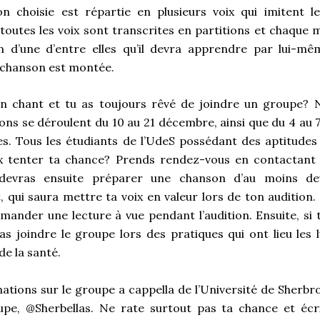
on choisie est répartie en plusieurs voix qui imitent l
 toutes les voix sont transcrites en partitions et chaqu
on d’une d’entre elles qu’il devra apprendre par lui-mê
a chanson est montée.
en chant et tu as toujours rêvé de joindre un groupe?
ons se déroulent du 10 au 21 décembre, ainsi que du 4 au 7
s. Tous les étudiants de l’UdeS possédant des aptitude
eux tenter ta chance? Prends rendez-vous en contactant
 devras ensuite préparer une chanson d’au moins de
i saura mettre ta voix en valeur lors de ton audition. Si
nder une lecture à vue pendant l’audition. Ensuite, si 
as joindre le groupe lors des pratiques qui ont lieu les l
e la santé.
ations sur le groupe a cappella de l’Université de Sherbro
pe, @Sherbellas. Ne rate surtout pas ta chance et écr