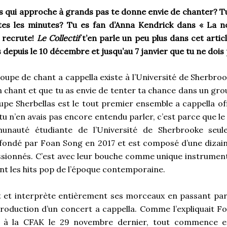
s qui approche à grands pas te donne envie de chanter? Tu
tes les minutes? Tu es fan d’Anna Kendrick dans « La no
 recrute!
Le Collectif
t’en parle un peu plus dans cet artic
 depuis le 10 décembre et jusqu’au 7 janvier que tu ne doi
oupe de chant a cappella existe à l’Université de Sherbrook
n chant et que tu as envie de tenter ta chance dans un grou
pe Sherbellas est le tout premier ensemble a cappella offi
tu n’en avais pas encore entendu parler, c’est parce que l
unauté étudiante de l’Université de Sherbrooke seul
 fondé par Foan Song en 2017 et est composé d’une dizai
ssionnés. C’est avec leur bouche comme unique instrumen
nt les hits pop de l’époque contemporaine.
t et interprète entièrement ses morceaux en passant par
production d’un concert a cappella. Comme l’expliquait 
ée à la CFAK le 29 novembre dernier, tout commence e