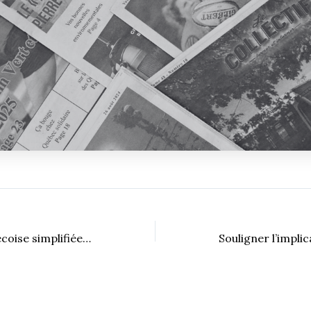
La politique québécoise simplifiée : une première activité en 2019 pour QS UdeS