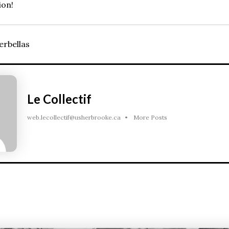
ion!
erbellas
Le Collectif
web.lecollectif@usherbrooke.ca
•
More Posts