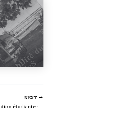
NEXT
Souligner l’implication étudiante : une récompense bien méritée