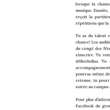
lorsque la chans
musique. Ensuite,
reçoit la partiti
répétitions que l
Tu as du talent 
chance! Les auditi
du congé des fête
s’inscrire. Tu v
@Sherbellas. Tu
accompagnement, qu
pourras même dema
retenue, tu pourr
soirée au campus d
Pour plus d’inform
Facebook du grou