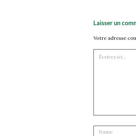
Laisser un com
Votre adresse cour
Écrivez
ici…
Name