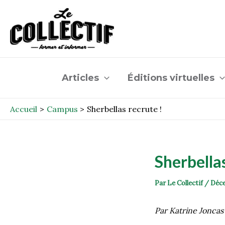
Aller
Post
au
navigation
contenu
Articles
Éditions virtuelles
Accueil
Campus
Sherbellas recrute !
Sherbellas
Par
Le Collectif
/
Déce
Par Katrine Joncas