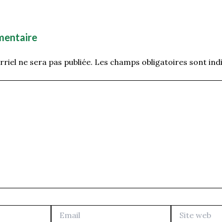
mentaire
riel ne sera pas publiée.
Les champs obligatoires sont ind
Email
Site
web