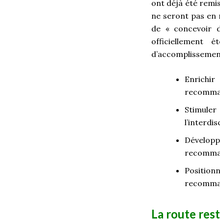
ont déjà été remis
ne seront pas en r
de « concevoir d
officiellement 
d’accomplissemen
Enrichi
recomman
Stimule
l’interdi
Développ
recomman
Positio
recomman
La route res