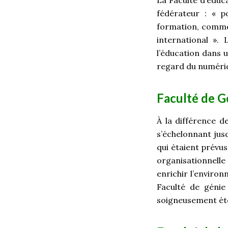
La Faculté d’éduc
fédérateur : « p
formation, comme c
international ».
l’éducation dans u
regard du numériqu
Faculté de G
À la différence d
s’échelonnant jusq
qui étaient prévus
organisationnelle
enrichir l’enviro
Faculté de génie
soigneusement été 