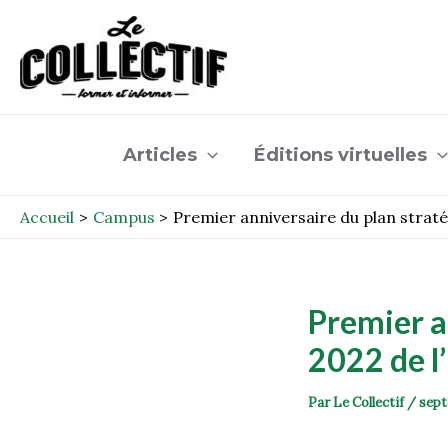
Aller
Post
au
navigation
contenu
Articles
Éditions virtuelles
Accueil
Campus
Premier anniversaire du plan strat
Premier a
2022 de l
Par
Le Collectif
/
sept