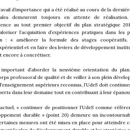
ravail d’importance qui a été réalisé au cours de la derniè
iales demeurent toujours en attente de réalisation.
nce au tout premier objectif du plan stratégique 201
aloriser l’acquisition d’expériences pratiques dans le
n : « améliorer la formule des stages coopératifs, di
périentiel et en faire des leviers de développement institu
t encore à concrétiser.
 important d’aborder la neuvième orientation du plan,
rps professoral de qualité et de veiller à son plein dével
d’enseignement supérieurs reconnus, l’UdeS doit continu
perts dans leur domaine tout en contribuant à leur épano
 actuel, « continuer de positionner l’UdeS comme référe
oppement durable » (point 20) demeure un incontournabl
ertaines mesures ont été mises en place pour atteindre cet
lement le plan de développement durable et les stratégies 