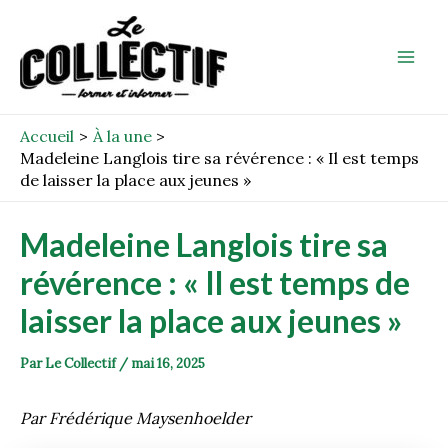
Aller
Post
Mai
au
navigation
Men
contenu
Accueil
À la une
Madeleine Langlois tire sa révérence : « Il est temps
de laisser la place aux jeunes »
Madeleine Langlois tire sa
révérence : « Il est temps de
laisser la place aux jeunes »
Par
Le Collectif
/
mai 16, 2025
Par Frédérique Maysenhoelder