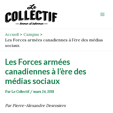
Aller
Post
Mai
au
navigation
Men
contenu
Accueil
Campus
Les Forces armées canadiennes à l’ère des médias
sociaux
Les Forces armées
canadiennes à l’ère des
médias sociaux
Par
Le Collectif
/
mars 24, 2018
Par Pierre-Alexandre Desrosiers