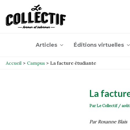
Aller
Post
au
navigation
contenu
Articles
Éditions virtuelles
Accueil
Campus
La facture étudiante
La factur
Par
Le Collectif
/
août
Par Roxanne Blais