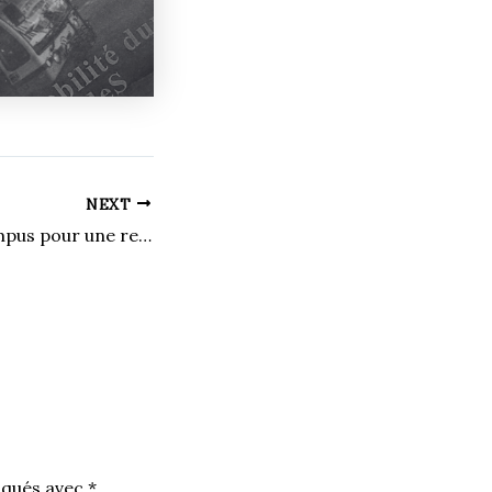
NEXT
Les musts du campus pour une rentrée réussie
iqués avec
*