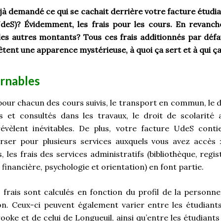
à demandé ce qui se cachait derrière votre facture étudia
deS)? Évidemment, les frais pour les cours. En revanch
es autres montants? Tous ces frais additionnés par défa
êtent une apparence mystérieuse, à quoi ça sert et à qui ça
rnables
pour chacun des cours suivis, le transport en commun, le 
s et consultés dans les travaux, le droit de scolarité a
 révèlent inévitables. De plus, votre facture UdeS cont
ser pour plusieurs services auxquels vous avez accès 
, les frais des services administratifs (bibliothèque, regist
e financière, psychologie et orientation) en font partie.
 frais sont calculés en fonction du profil de la person
on. Ceux-ci peuvent également varier entre les étudiant
oke et de celui de Longueuil, ainsi qu’entre les étudiants