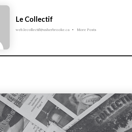
Le Collectif
web.lecollectif@usherbrooke.ca
•
More Posts