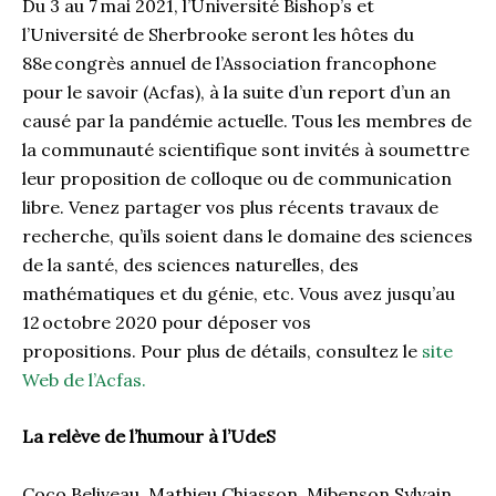
Du 3 au 7
mai 202
1
, l
’
Universit
é
Bishop
’
s
et
l
’
Universit
é
de Sherbrooke seront les h
ô
tes du
88
e
congrès annuel de l’Association francophone
pour le savoir (
Acfas
), à la suite d’un report d’un an
causé par la pandémie actuelle. Tous les membres de
la communauté scientifique sont invités à soumettre
leur proposition de colloqu
e ou de communication
libre. Venez partager vos plus récents travaux de
recherche, qu
’
ils
so
ient
dans le domaine des sciences
de la santé, des sciences naturelles, des
mathématiques et du génie, etc.
Vous avez jusqu
’
au
12
octobre 2020 pour déposer vos
propositions.
Pour plus de détails, consultez le
site
Web de l’
Acfas
.
La relève de l’humour à
l’
UdeS
Coco
Beliveau
, Mathieu
C
hiasson,
Mibenson
Sylvain,