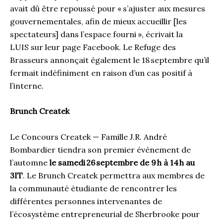
avait dû être repoussé
pour
«
s’ajuster aux mesures
gouvernementales
, afin de mieux accueillir
[les
spectateurs]
dans l’espace fourni
»,
écrivait
la
LUIS
sur leur page Facebook.
Le Refuge des
Brasseurs
annonçait également le 18
septembre qu’il
fermait
indéfiniment en raison d’un cas positif à
l’interne.
Brunch
Createk
Le Concours
Createk
—
Famille J.R. André
Bombardier tiendra
son premier événement de
l’automne
le samedi
26
septembre
de
9 h
à 14 h au
3IT
.
Le Brunch
Createk
permettra aux membres de
la communauté étudiante
de
rencontrer
les
différentes personnes intervenantes de
l’écosystème entrepreneurial de Sherbrooke pour