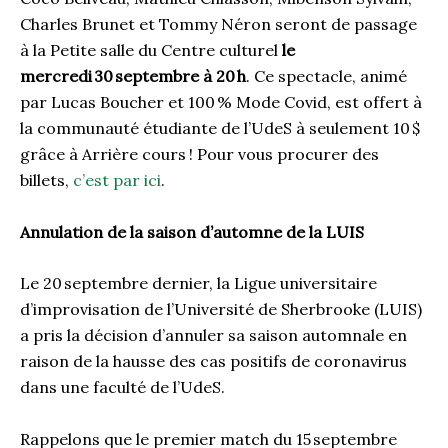
Charles Brunet et Tommy Néron
seront de passage
à la Petite salle du Centre culturel
le
mercredi
30
septembre à 20 h
. Ce spectacle, animé
par Lucas Boucher et 100 % Mode
Covid
, est offert à
la communauté étudiante de l’
UdeS
à seulement 10 $
grâce à
Arrière cours
! Pour vous procurer des
billets,
c’est pa
r
ici
.
Annulation de la saison
d’automne
de la LUIS
Le 20
septembre dernier, l
a Ligue universitaire
d’improvisation de l’Université de Sherbrooke (LUIS)
a pris la décision d’annuler sa saison automnale
en
raison
de la hausse des cas positifs de coronavirus
dans une faculté de l’
UdeS
.
Rappelons que l
e premier match du 15
septembre