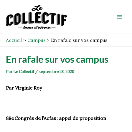
Aller
Post
Mai
au
navigation
Men
contenu
Accueil
Campus
En rafale sur vos campus
En rafale sur vos campus
Par
Le Collectif
/
septembre 28, 2020
Par Virginie Roy
88
e
Congrès de l’
Acfas
: appel de proposition