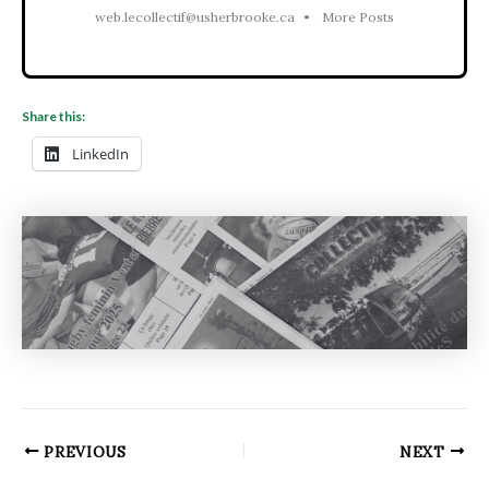
web.lecollectif@usherbrooke.ca
•
More Posts
Share this:
LinkedIn
PREVIOUS
NEXT