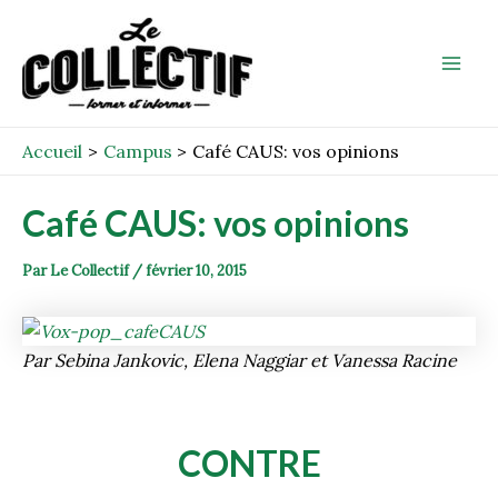
Aller
Post
Mai
au
navigation
Men
contenu
Accueil
Campus
Café CAUS: vos opinions
Café CAUS: vos opinions
Par
Le Collectif
/
février 10, 2015
Par Sebina Jankovic, Elena Naggiar et Vanessa Racine
CONTRE