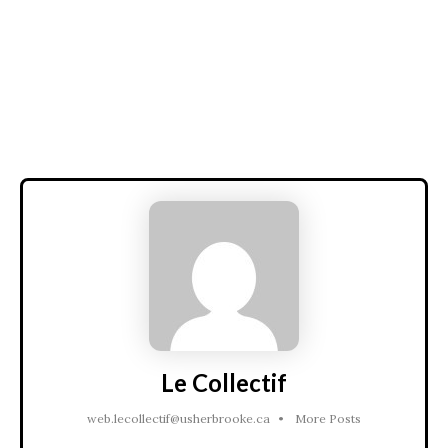
Le Collectif
web.lecollectif@usherbrooke.ca
•
More Posts