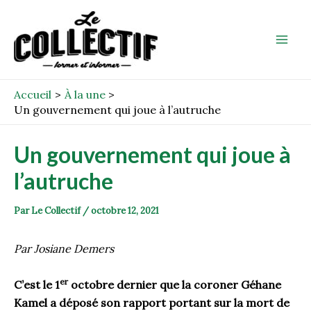
Aller
Post
Mai
au
navigation
Men
contenu
Accueil
À la une
Un gouvernement qui joue à l’autruche
Un gouvernement qui joue à
l’autruche
Par
Le Collectif
/
octobre 12, 2021
Par Josiane Demers
er
C’est le 1
octobre dernier que la coroner Géhane
Kamel a déposé son rapport portant sur la mort de