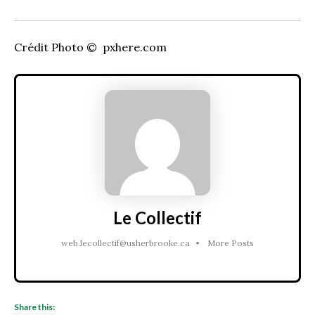
Crédit Photo © pxhere.com
Le Collectif
web.lecollectif@usherbrooke.ca
•
More Posts
Share this: