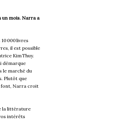
à un mois. Narra a
10 000 livres
es, il est possible
utrice Kim Thuy.
qui démarque
ns le marché du
s. Plutôt que
 font, Narra croit
 la littérature
os intérêts