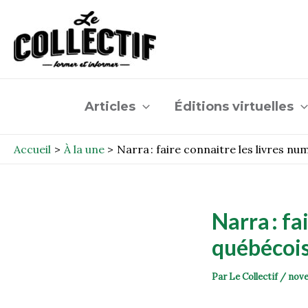
Aller
Post
au
navigation
contenu
Articles
Éditions virtuelles
Accueil
À la une
Narra : faire connaitre les livres n
Narra
: f
québécoi
Par
Le Collectif
/
nove