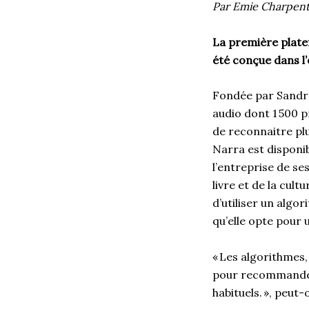
Par Emie Charpent
La première platef
été conçue dans l’o
Fondée par Sandra
audio dont 1 500 p
de reconnaitre plu
Narra est disponib
l’entreprise de se
livre et de la cul
d’utiliser un algo
qu’elle opte pour
« Les algorithmes,
pour recommander 
habituels. », peut-