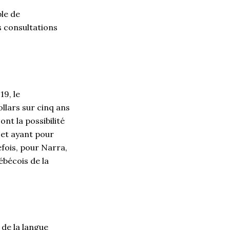
le de
s consultations
19, le
llars sur cinq ans
nt la possibilité
et ayant pour
efois, pour Narra,
ébécois de la
 de la langue