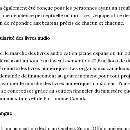
a également été conçue pour les personnes ayant un troub
 une déficience perceptuelle ou motrice. L’équipe offre de
in de répondre aux besoins précis de chacun et chacune.
larité des livres audio
, le marché des livres audio est en pleine expansion. En 20
ral avait annoncé un investissement de 22,8 millions de do
pérennité des livres numériques. Les organismes canadiens o
 demande de financement au gouvernement pour tout proj
e rayonner le marché des livres numériques canadiens. Tout
 se concrétiser grâce au soutien financier du ministère qu
ommunications et de Patrimoine Canada.
angue
 française est en déclin au Québec. Selon l’Office québécois