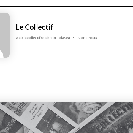
Le Collectif
web.lecollectif@usherbrooke.ca
•
More Posts