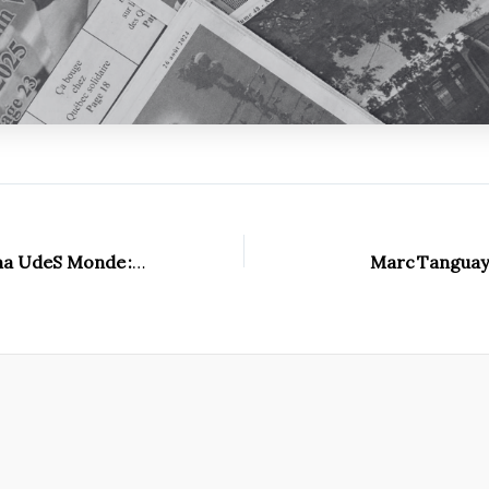
ma UdeS Monde
: la science-fiction en vedette
Marc Tanguay 