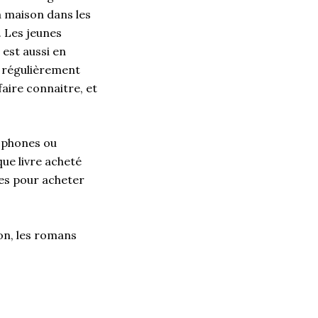
a maison dans les
. Les jeunes
 est aussi en
t régulièrement
aire connaitre, et
ncophones ou
que livre acheté
les pour acheter
ion, les romans