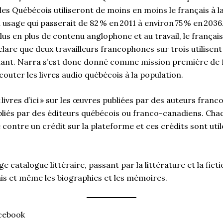
les Québécois utiliseront de moins en moins le français à l
 usage qui passerait de 82 % en 2011 à environ 75 % en 2036
 en plus de contenu anglophone et au travail, le français
lare que deux travailleurs francophones sur trois utilisen
illant. Narra s’est donc donné comme mission première de f
écouter les livres audio québécois à la population.
e « livres d’ici » sur les œuvres publiées par des auteurs fra
ubliés par des éditeurs québécois ou franco-canadiens. Cha
contre un crédit sur la plateforme et ces crédits sont uti
e catalogue littéraire, passant par la littérature et la fict
sais et même les biographies et les mémoires.
cebook