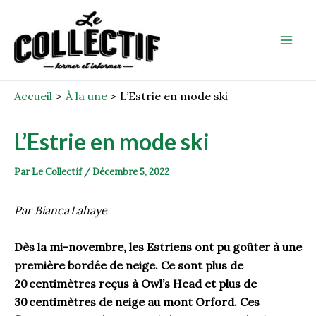
Aller
Post
Mai
au
navigation
Men
contenu
Accueil
À la une
L’Estrie en mode ski
L’Estrie en mode ski
Par
Le Collectif
/
Décembre 5, 2022
Par Bianca Lahaye
Dès la mi-novembre, les Estriens ont pu goûter à une
première bordée de neige. Ce sont plus de
20 centimètres reçus à Owl’s Head et plus de
30 centimètres de neige au mont Orford. Ces