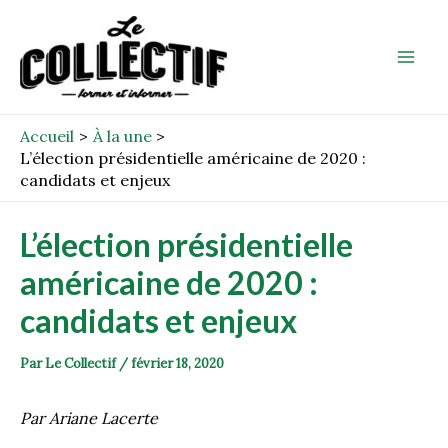
Aller
Post
Mai
au
navigation
Men
contenu
Accueil
À la une
L’élection présidentielle américaine de 2020 :
candidats et enjeux
L’élection présidentielle
américaine de 2020 :
candidats et enjeux
Par
Le Collectif
/
février 18, 2020
Par Ariane Lacerte