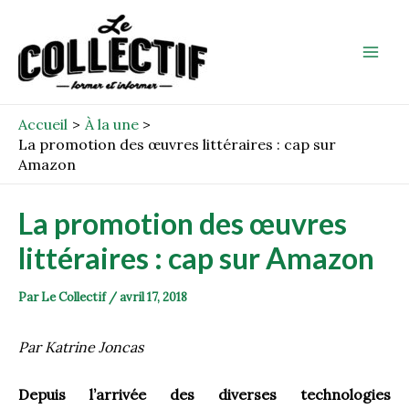
Aller
Post
Mai
au
navigation
Men
contenu
Accueil
À la une
La promotion des œuvres littéraires : cap sur
Amazon
La promotion des œuvres
littéraires : cap sur Amazon
Par
Le Collectif
/
avril 17, 2018
Par Katrine Joncas
Depuis l’arrivée des diverses technologies