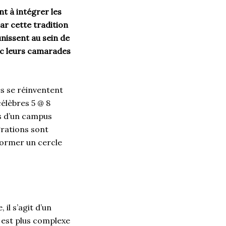
nt à intégrer les
par cette tradition
unissent au sein de
ec leurs camarades
és se réinventent
célèbres 5 @ 8
rs d’un campus
grations sont
former un cercle
 il s’agit d’un
 est plus complexe