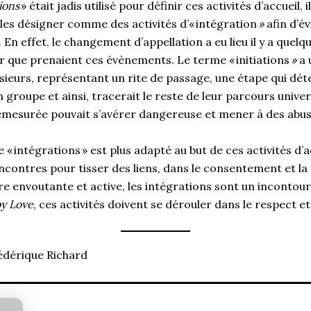
tions
» était jadis utilisé pour définir ces activités d’accueil,
les désigner comme des activités d’« intégration
»
afin d’é
 En effet, le changement d’appellation a eu lieu il y a quelq
r que prenaient ces évènements. Le terme « initiations
»
a 
ieurs, représentant un rite de passage, une étape qui dét
groupe et ainsi, tracerait le reste de leur parcours univer
émesurée pouvait s’avérer dangereuse et mener à des abus 
e « intégrations » est plus adapté au but de ces activités d’ac
contres pour tisser des liens, dans le consentement et la 
ire envoutante et active, les intégrations sont un incontou
y Love
, ces activités doivent se dérouler dans le respect 
édérique Richard