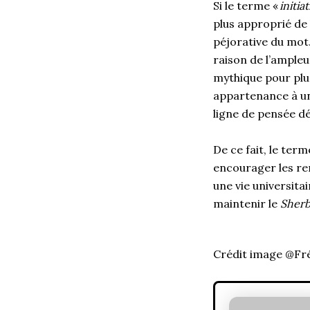
Si le terme «
initia
plus approprié de 
péjorative du mot.
raison de l’ampleu
mythique pour plus
appartenance à un 
ligne de pensée d
De ce fait, le term
encourager les ren
une vie universita
maintenir le
Sherb
Crédit image @Fr