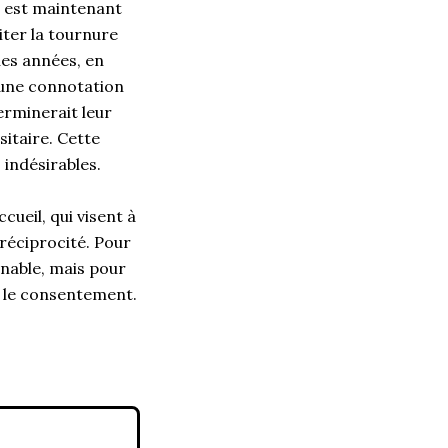
 il est maintenant
viter la tournure
ues années, en
une connotation
erminerait leur
sitaire. Cette
indésirables.
cueil, qui visent à
réciprocité. Pour
rnable, mais pour
et le consentement.