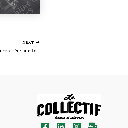
NEXT
Le spectacle de la rentrée : une tradition dont on ne se lasse pas