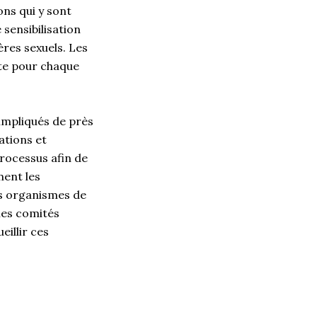
ons qui y sont
 sensibilisation
ères sexuels. Les
nte pour chaque
 impliqués de près
ations et
rocessus afin de
ent les
rs organismes de
les comités
eillir ces