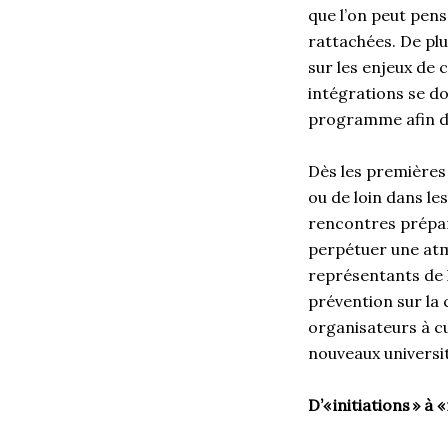
que l’on peut pens
rattachées. De plu
sur les enjeux de 
intégrations se d
programme afin d’
Dès les premières 
ou de loin dans le
rencontres prépar
perpétuer une atm
représentants de l
prévention sur la 
organisateurs à cu
nouveaux universit
D’«
initiations
»
à «