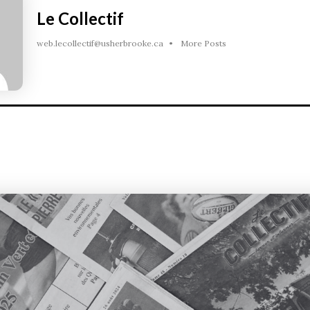
Le Collectif
web.lecollectif@usherbrooke.ca
•
More Posts