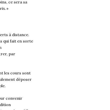
ins, ce sera s
a
rix.
»
ferts à distance.
ts
qui fait en sorte
n
tre
r
,
par
nt les cours sont
seulement déposer
ple.
our
convenir
dition