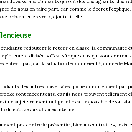
emande
aussi
aux étudiants
qui
ont des enseign
ants
plus ré
gner de nous en faire part
, car comme le décret l
’
explique
,
à
se présenter en vrai », ajoute-t-elle.
silencieuse
s étudiants
redoutent le retour en classe, la communauté é
omplètement divisée.
« C’est sûr que ceux qui sont contents
les entend pas
, car la situation leur convient
»,
concède Mar
tudiants d
es autres universités qui ne comprennent pas p
brooke sont mécontents, car ils nous trouvent tellement c
’est un sujet vraiment mitigé, et c’est impossible de satisfai
la directrice aux affaires internes.
raiment pas contre le présentiel, bien au contraire
»
,
insiste