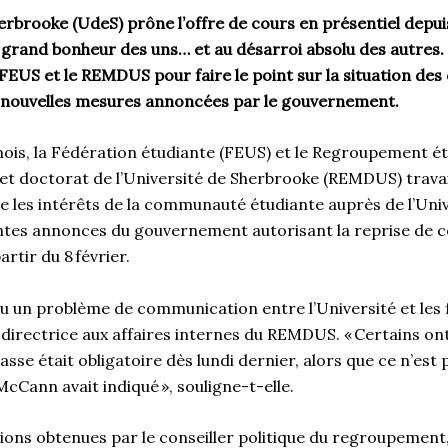
erbrooke (
UdeS
) prône l’offre de cours en présentiel
depui
s grand bonheur des uns
…
et au désarroi
absolu
des autres.
 FEUS
et l
e
REMDUS
pour faire le point sur la situation des
s nouvelles mesures annoncées par le gouvernement.
ois
, la F
édération étudiante (FEUS)
et le
Regroupement ét
et doctorat de l
’
Université de Sherbrooke (
REMDUS
)
trava
e les intérêts de la communauté étudiante auprès de l’Univ
centes annonces du gouvernement
autorisant la reprise de c
artir du 8
février.
 eu un problème de communication entre l’Université et les
,
directrice aux affaires internes du REMDUS.
«
Certains on
lasse
était
obligatoire dès lundi dernier, alors que c
e n’est 
 McCan
n
avait indiqué
»
, souligne-t-elle.
ions obtenues par le conseiller politique du regroupement,