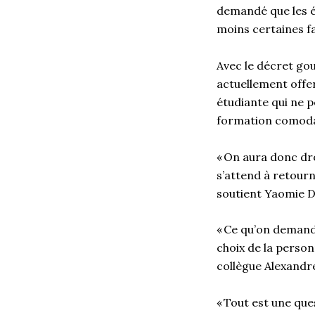
demandé que les é
moins certaines fa
A
vec
le décret
gou
actuellement offe
étudiante qui ne p
formation
comoda
« On aura donc dr
s
’
attend
à
retourn
soutient
Yaomie
D
« Ce qu’on demande
choix de la person
collègue Alexandr
« Tout est une que