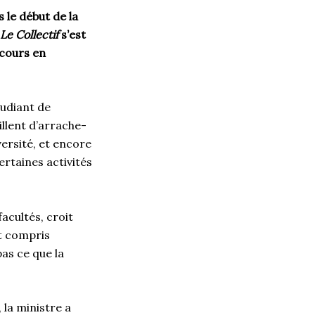
s le début de la
Le Collectif
s’est
 cours en
udiant de
illent d’arrache-
ersité
, et encore
ertaines activités
f
acultés, croit
t compris
pas ce que la
 la ministre a