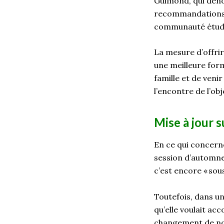
Guimond
, qui
dén
recommandations 
communauté étudi
La mesure d’offrir
une meilleure fo
famille et de veni
l’encontre de l’obj
Mise à jour s
En ce qui concerne
session d’automne 
c’est encore « sous
Toutefois, dans u
qu’elle voulait a
changement de not