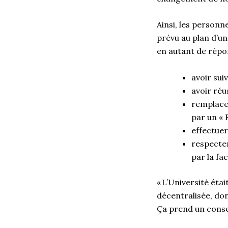
Ainsi, les personn
prévu au plan d’u
en autant de répo
avoir sui
avoir réu
remplacer
par un « R
effectuer
respecter
par la fa
« L’Université éta
décentralisée, don
Ça prend un conse