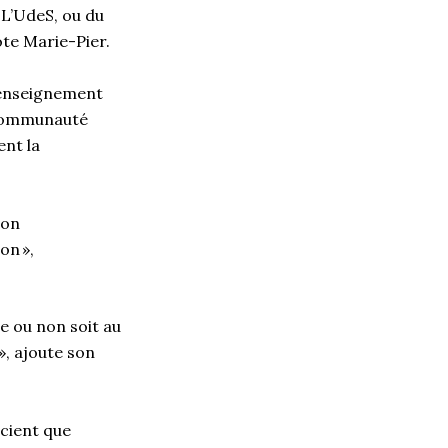
 L’
UdeS
, ou du
ote Marie-Pier.
d’enseignement
 communauté
ent
la
on
ion
»,
e ou non soit au
», ajoute son
cient que