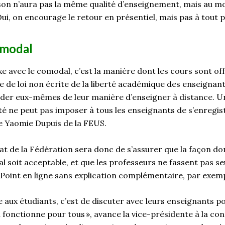
ison n’aura pas la même qualité d’enseignement, mais au mo
ui, on encourage le retour en présentiel, mais pas à tout p
modal
xe avec le
comodal
, c’est la manière dont les cours sont of
ce de
loi non
é
crite
de
la
libert
é
académique des enseignan
ider
eux-mêmes
de l
eur
manière
d’
enseigner à distance.
U
té
ne
peut pas imposer
à tous les enseignants
de s
’
enregis
ue
Yaomie
Dupuis de la FEUS.
t de la F
édération
sera donc de s’assurer que la façon do
al
soit acceptable, et que les professeurs ne fassent pas 
oint en ligne
sans
explication complém
en
taire
, par exem
e
aux étudiants
,
c’est de discuter avec leurs enseignants p
 fonctionne pour tous », avance
la vice-présidente à la con