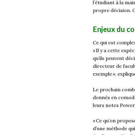
l’étudiant à la ma
propre décision
.
O
Enjeu
x
du
co
Ce qui est comple
«
I
l y a cette espè
qu’ils
peuvent d
éc
d
irecteur
de
facul
exemple », expliq
Le prochain comba
donnés en
comod
leur
s
notes PowerP
« Ce qu’on propos
d’
une
méthode
qui