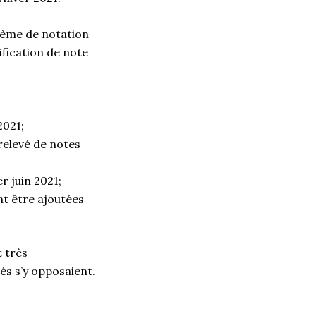
arème de notation
fication de note
2021;
relevé de notes
r juin 2021;
nt être ajoutées
t très
tés s’y opposaient.