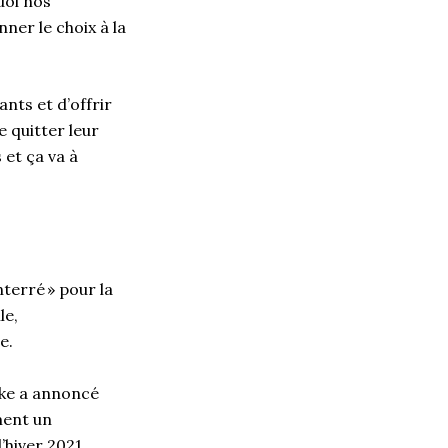
uoi nos
nner le choix à la
ants et d’offrir
 quitter leur
 et ça va à
terré » pour la
le,
e.
oke a annoncé
ment un
hiver 2021.