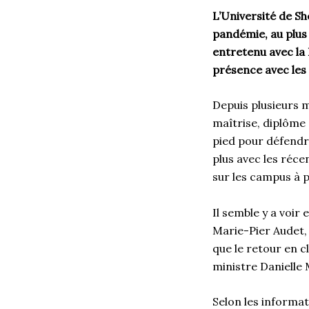
L
’Université de Sh
pandémie,
au plu
entretenu avec la
présence
avec le
Depuis plusieurs
m
maîtrise, diplôme 
pied pour défendr
plus avec les ré
sur
l
es campus à p
Il semble y a voir
Marie-Pier Audet
que
le
retour en c
ministre Danielle
Selon les informat