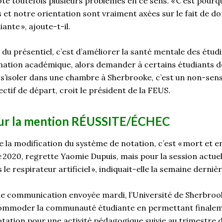
ote
toutefois
plusieurs probl
èmes en ce sens. « C
’est pourq
et notre orientation sont vraiment axées
sur
le fait de
do
ante »,
ajoute
-t-il.
 du présentiel, c’est d’améliorer la santé mentale des étudi
rmation académique
, alors demander à certains étudiants de
r s’isoler dans une chambre à Sherbrooke, c’est un non-sens
ectif de départ, croit le
président de la FEUS.
ur l
a mention RÉUSSITE/ÉCHEC
 la modification du système de notation, c’est « mort et en
2020, regrette Yaomie Dupuis, mais pour la session actuel
 le respirateur artificiel », indiquait-elle la semaine dernièr
ne communication envoyée mardi, l’Université de Sherbro
ccommoder la communauté étudiante en permettant finale
ation pour une activité pédagogique suivie au trimestre d’