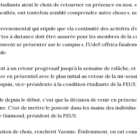
tudiants aient le choix de retourner en présence ou non
. «
cultés,
ont
toutefois
semblé
comprendre
autre chose », n
vernemental qui stipule que «
la continuité des activités 
rt
es
à distance
doit être assurée pour les membres de la
euvent se présenter sur le campus », l’
UdeS
offrir
a finalem
le
.
oit à un retour progress
if jusqu’à la semaine de relâche
,
et
er en présentiel avec le plan in
i
tial au retour
de la
mi
–
sess
upuis, vice-présidente à la condition étudiante de la FEUS
.
 depuis le début, c’est que la décision de venir en présenc
ne. C’est de mettre le pouvoir dans les mains des individus 
e Guimond, président de la FEUS.
stion de choix, renchérit
Yaomie
. Évidemment, on est cons