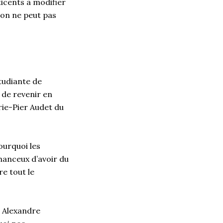
ticents
à modifier
 on ne
peut pas
tudiante de
 de revenir en
ie-Pier Audet du
ourquoi les
hanceux d’avoir du
re tout le
Alexandre