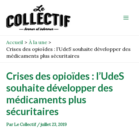
Aller
Post
Mai
au
navigation
Men
contenu
Accueil
À la une
Crises des opioïdes : l’UdeS souhaite développer des
médicaments plus sécuritaires
Crises des opioïdes : l’UdeS
souhaite développer des
médicaments plus
sécuritaires
Par
Le Collectif
/
juillet 23, 2019