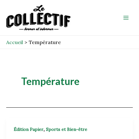
Aller
Mai
au
Men
contenu
Accueil
Température
Température
,
Édition Papier
Sports et Bien-être