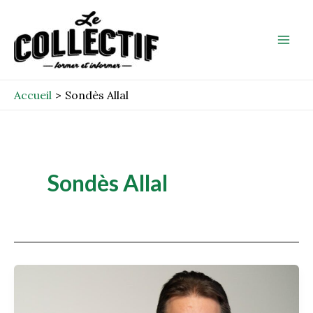
Aller
Mai
au
Men
contenu
Accueil
Sondès Allal
Sondès Allal