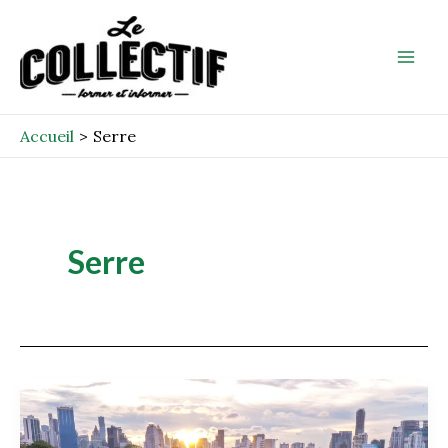
Aller
Mai
au
Men
contenu
Accueil
Serre
Serre