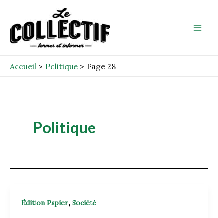
Aller
Post
Mai
au
pagination
Men
contenu
Accueil
Politique
Page 28
Politique
,
Édition Papier
Société