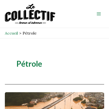
Aller
Mai
au
Men
contenu
Accueil
Pétrole
Pétrole