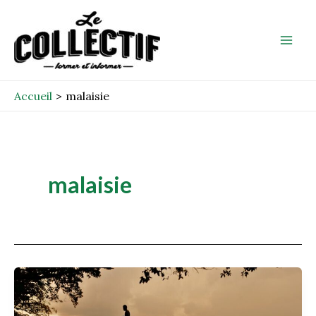
Aller
Mai
au
Men
contenu
Accueil
malaisie
malaisie