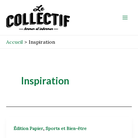
Aller
Mai
au
Men
contenu
Accueil
Inspiration
Inspiration
,
Édition Papier
Sports et Bien-être