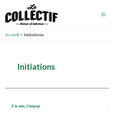
Aller
Mai
au
Men
contenu
Accueil
Initiations
Initiations
,
À la une
Campus