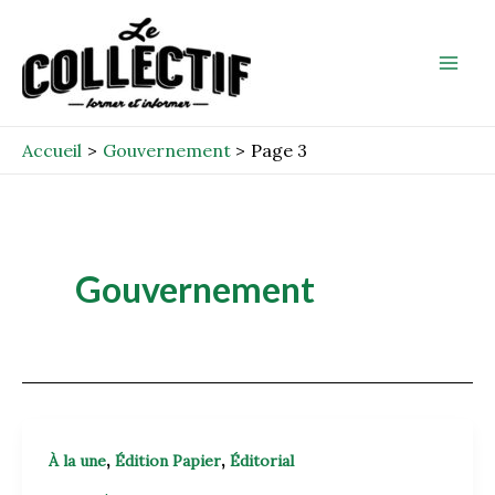
Aller
Post
Mai
au
pagination
Men
contenu
Accueil
Gouvernement
Page 3
Gouvernement
,
,
À la une
Édition Papier
Éditorial