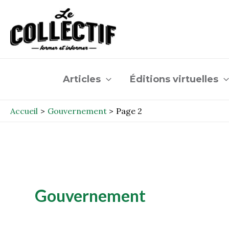
Aller
Post
au
pagination
contenu
Articles
Éditions virtuelles
Accueil
Gouvernement
Page 2
Gouvernement