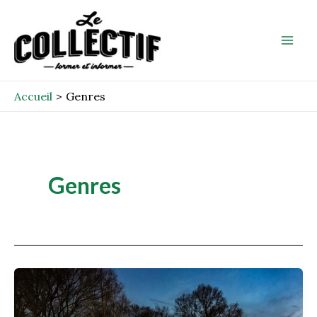
Aller
Mai
au
Men
contenu
Accueil
Genres
Genres