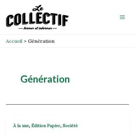
Aller
Mai
au
Men
contenu
Accueil
Génération
Génération
,
,
À la une
Édition Papier
Société