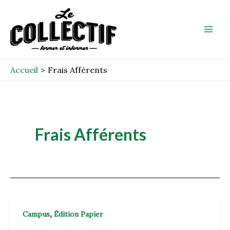
Aller
Mai
au
Men
contenu
Accueil
Frais Afférents
Frais Afférents
,
Campus
Édition Papier