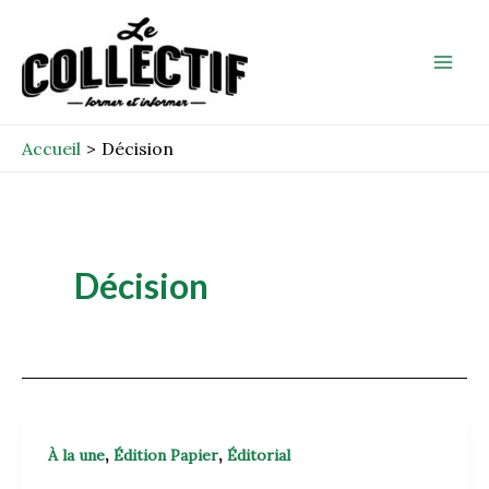
Aller
Mai
au
Men
contenu
Accueil
Décision
Décision
,
,
À la une
Édition Papier
Éditorial