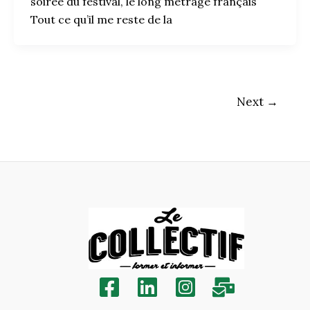
soirée du festival, le long métrage français
Tout ce qu’il me reste de la
Next
→