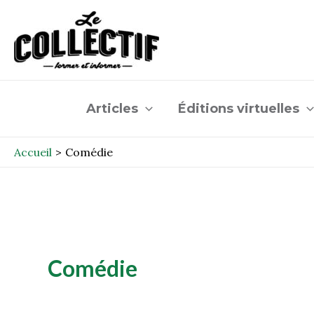
Aller
Post
au
pagination
contenu
Articles
Éditions virtuelles
Accueil
Comédie
Comédie