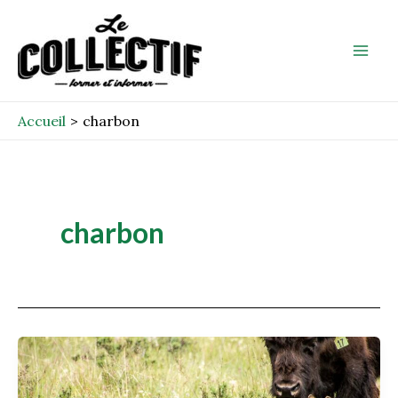
Aller
Mai
au
Men
contenu
Accueil
charbon
charbon