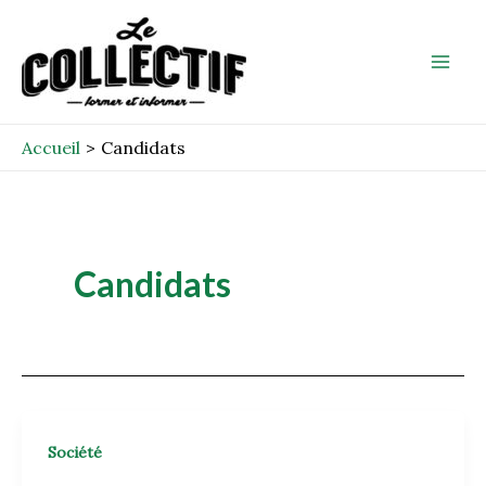
Aller
Mai
au
Men
contenu
Accueil
Candidats
Candidats
Société