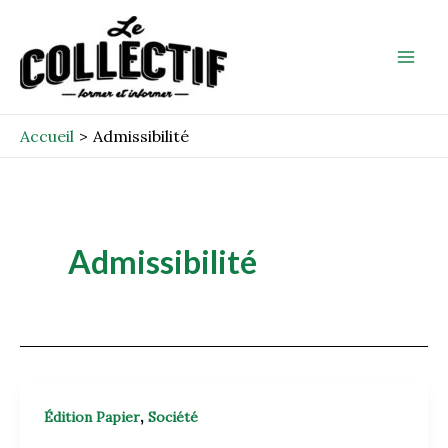
Aller
Mai
au
Men
contenu
Accueil
Admissibilité
Admissibilité
,
Édition Papier
Société