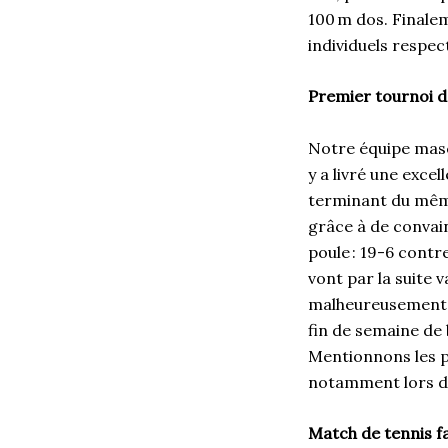
100 m dos. Finale
individuels respec
Premier tournoi de
Notre équipe masc
y a livré une exce
terminant du mêm
grâce à de convai
poule : 19-6 cont
vont par la suite 
malheureusement êt
fin de semaine de 
Mentionnons les p
notamment lors de
Match de tennis f