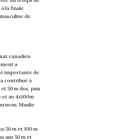
 la finale
 masculine de
nnat canadien
nement a
té importante de
 a contribué à
 et 50 m dos, puis
e et au 4x100m
ourneau, Maulie
ux 50 m et 100 m
ns aux 50 m et