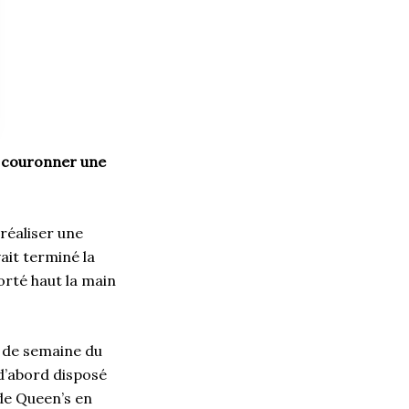
e couronner une
réaliser une
ait terminé la
orté haut la main
n de semaine du
 d’abord disposé
 de Queen’s en