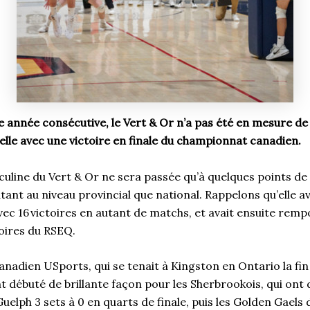
 année consécutive, le Vert & Or n’a pas été en mesure d
elle avec une victoire en finale du championnat canadien.
uline du Vert & Or ne sera passée qu’à quelques points de 
utant au niveau provincial que national. Rappelons qu’elle av
vec 16 victoires en autant de matchs, et avait ensuite remp
toires du RSEQ.
nadien USports, qui se tenait à Kingston en Ontario la fi
t débuté de brillante façon pour les Sherbrookois, qui ont
elph 3 sets à 0 en quarts de finale, puis les Golden Gaels