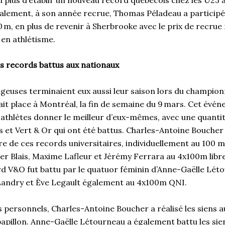
alement, à son année recrue, Thomas Péladeau a participé à
 m, en plus de revenir à Sherbrooke avec le prix de recrue
 en athlétisme.
rs records battus aux nationaux
geuses terminaient eux aussi leur saison lors du champio
it place à Montréal, la fin de semaine du 9 mars. Cet évé
 athlètes donner le meilleur d’eux-mêmes, avec une quanti
s et Vert & Or qui ont été battus. Charles-Antoine Boucher
e de ces records universitaires, individuellement au 100 m
ler Blais, Maxime Lafleur et Jérémy Ferrara au 4x100m libr
rd V&O fut battu par le quatuor féminin d’Anne-Gaëlle Lét
Landry et Ève Legault également au 4x100m QNI.
 personnels, Charles-Antoine Boucher a réalisé les siens a
papillon. Anne-Gaëlle Létourneau a également battu les sie