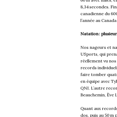
8,34 secondes. Fin
canadienne du 600
l’année au Canada
Natation : plusieu
Nos nageurs et na
USports, qui prena
réellement vu nos
records individuel
faire tomber quatr
en équipe avec Ty
QNI. L’autre reco
Beauchemin, Ève 
Quant aux records
dos, puis au 50 m 