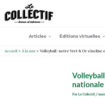
Aller
Post
au
navigation
contenu
Articles
Éditions virtuelles
Accueil
À la une
Volleyball : notre Vert & Or s’incline
Volleyball
national
Par
Le Collectif
/
mars