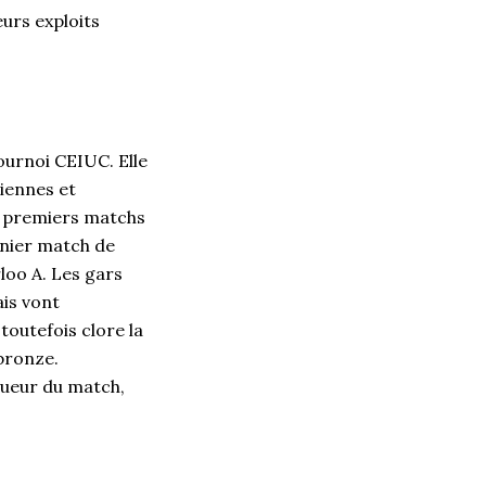
urs exploits
ournoi CEIUC. Elle
riennes et
x premiers matchs
rnier match de
loo A. Les gars
ais vont
toutefois clore la
 bronze.
oueur du match,