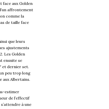
nt face aux Golden
s d’un affrontement
ison comme la
s de taille face
insi que leurs
ques ajustements
22. Les Golden
t ensuite se
e
et dernier set.
 un peu trop long
e aux Albertains.
ous-estimer
eur de l’effectif
c s’attendre à une