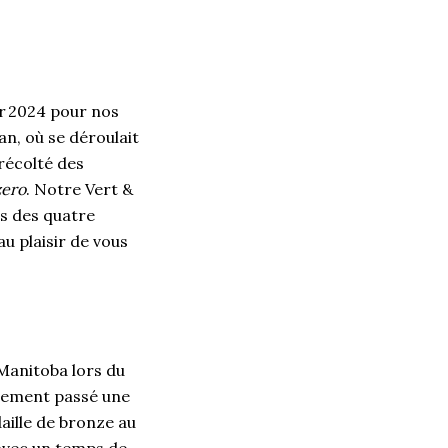
er 2024 pour nos
an, où se déroulait
 récolté des
zero
. Notre Vert &
s des quatre
au plaisir de vous
 Manitoba lors du
rement passé une
aille de bronze au
 avec un temps de