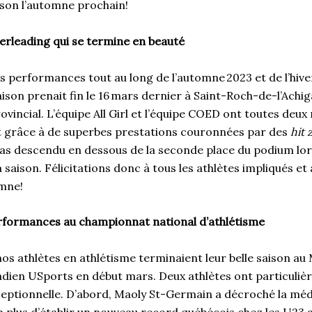
aison l’automne prochain!
erleading qui se termine en beauté
s performances tout au long de l’automne 2023 et de l’hiv
aison prenait fin le 16 mars dernier à Saint-Roch-de-l’Achig
vincial. L’équipe All Girl et l’équipe COED ont toutes deux
t grâce à de superbes prestations couronnées par des
hit 
as descendu en dessous de la seconde place du podium lor
 saison. Félicitations donc à tous les athlètes impliqués et 
omne!
rformances au championnat national d’athlétisme
s athlètes en athlétisme terminaient leur belle saison au
ien USports en début mars. Deux athlètes ont particuliè
ceptionnelle. D’abord, Maoly St-Germain a décroché la méd
n plus d’établir un nouveau record québécois chez les U23