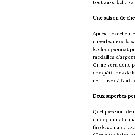
tout aussi belle s
Une saison de che
Après d’excellente
cheerleaders, la s
le championnat pro
médailles d’argen
Or ne sera donc p
compétitions de la
retrouver à l’aut
Deux superbes pe
Quelques-uns de no
championnat canad
fin de semaine ex
60 m avec haies, e