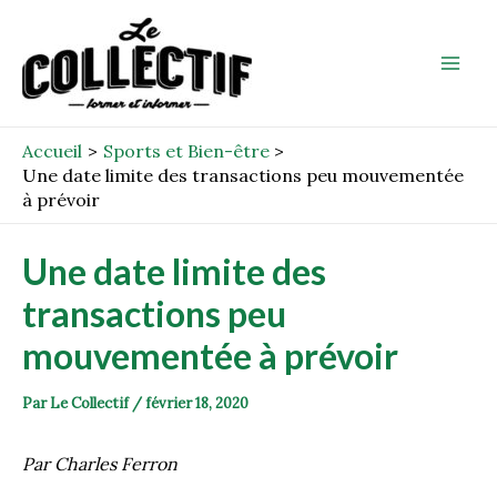
Aller
Post
Mai
au
navigation
Men
contenu
Accueil
Sports et Bien-être
Une date limite des transactions peu mouvementée
à prévoir
Une date limite des
transactions peu
mouvementée à prévoir
Par
Le Collectif
/
février 18, 2020
Par Charles Ferron