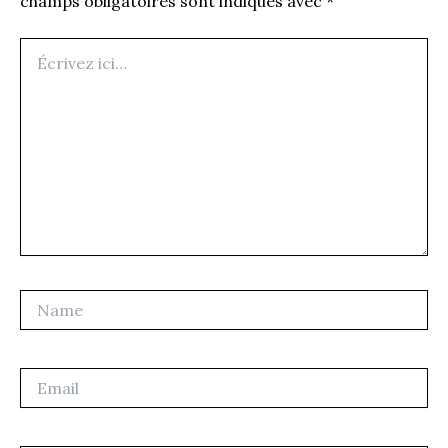
champs obligatoires sont indiqués avec
*
Écrivez
ici…
Name
Email