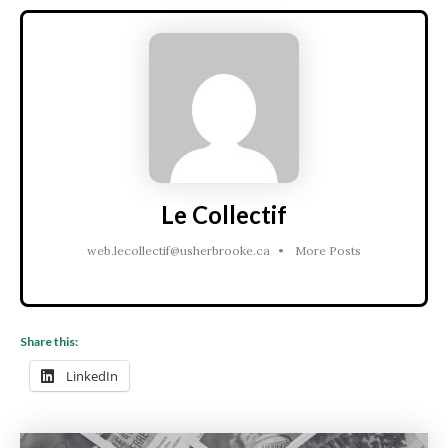
Le Collectif
web.lecollectif@usherbrooke.ca
•
More Posts
Share this:
LinkedIn